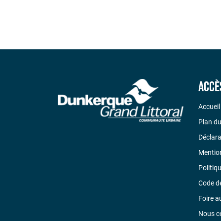
Liste des événements
Accè
Accueil
Plan du
Déclara
Mention
Politiq
Code d
Foire a
Nous c