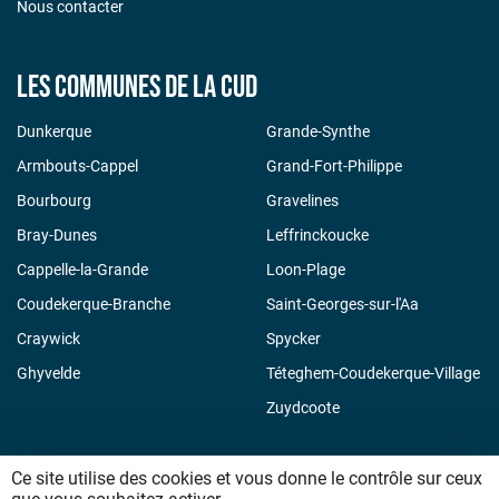
Nous contacter
Les communes de la CUD
Dunkerque
Grande-Synthe
Armbouts-Cappel
Grand-Fort-Philippe
Bourbourg
Gravelines
Bray-Dunes
Leffrinckoucke
Cappelle-la-Grande
Loon-Plage
Coudekerque-Branche
Saint-Georges-sur-l'Aa
Craywick
Spycker
Ghyvelde
Téteghem-Coudekerque-Village
Zuydcoote
Ce site utilise des cookies et vous donne le contrôle sur ceux