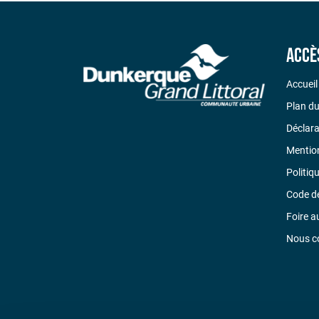
Accè
Accueil
Plan du
Déclara
Mention
Politiq
Code d
Foire a
Nous c