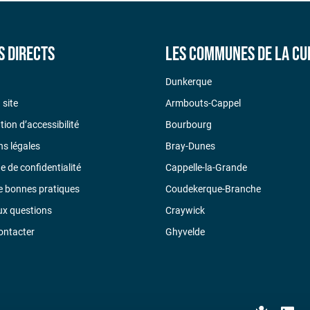
s directs
Les communes de la CU
Dunkerque
 site
Armbouts-Cappel
tion d’accessibilité
Bourbourg
s légales
Bray-Dunes
ue de confidentialité
Cappelle-la-Grande
e bonnes pratiques
Coudekerque-Branche
ux questions
Craywick
ontacter
Ghyvelde