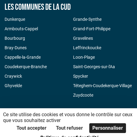
Les communes de la CUD
Dunkerque
Grande-Synthe
Armbouts-Cappel
Grand-Fort-Philippe
Bourbourg
Gravelines
Bray-Dunes
Leffrinckoucke
Cappelle-la-Grande
Loon-Plage
Coudekerque-Branche
Saint-Georges-sur-l'Aa
Craywick
Spycker
Ghyvelde
Téteghem-Coudekerque-Village
Zuydcoote
Ce site utilise des cookies et vous donne le contrôle sur ceux
que vous souhaitez activer
Plateforme développée en France par
HACKTIV
Tout accepter
Tout refuser
Personnaliser