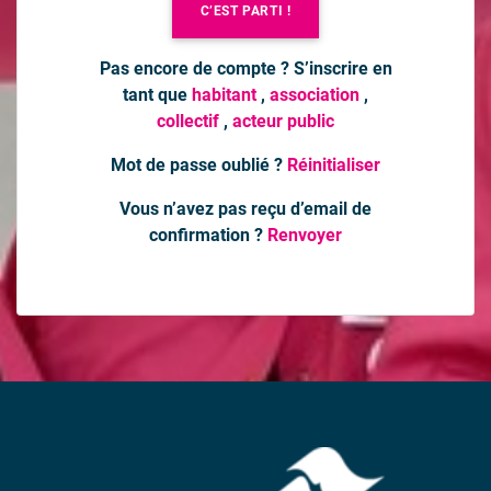
C’EST PARTI !
Pas encore de compte ? S’inscrire en
tant que
habitant
,
association
,
collectif
,
acteur public
Mot de passe oublié ?
Réinitialiser
Vous n’avez pas reçu d’email de
confirmation ?
Renvoyer