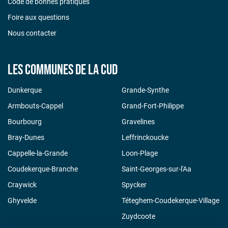
Code de bonnes pratiques
Foire aux questions
Nous contacter
Les communes de la CUD
Dunkerque
Grande-Synthe
Armbouts-Cappel
Grand-Fort-Philippe
Bourbourg
Gravelines
Bray-Dunes
Leffrinckoucke
Cappelle-la-Grande
Loon-Plage
Coudekerque-Branche
Saint-Georges-sur-l'Aa
Craywick
Spycker
Ghyvelde
Téteghem-Coudekerque-Village
Zuydcoote