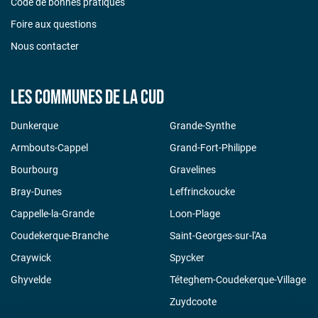
Code de bonnes pratiques
Foire aux questions
Nous contacter
Les communes de la CUD
Dunkerque
Grande-Synthe
Armbouts-Cappel
Grand-Fort-Philippe
Bourbourg
Gravelines
Bray-Dunes
Leffrinckoucke
Cappelle-la-Grande
Loon-Plage
Coudekerque-Branche
Saint-Georges-sur-l'Aa
Craywick
Spycker
Ghyvelde
Téteghem-Coudekerque-Village
Zuydcoote