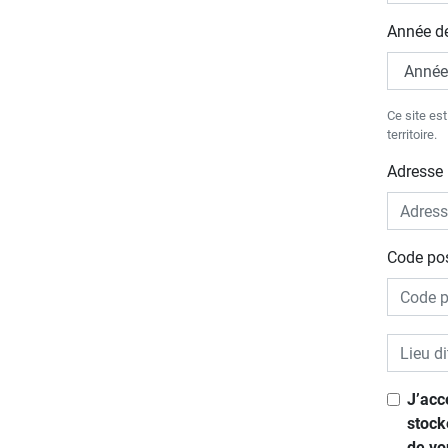
Année d
Ce site es
territoire.
Adresse 
Code pos
J’acc
stock
de vo