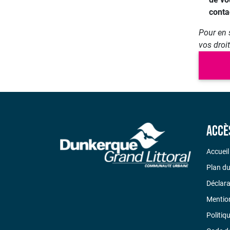
conta
Pour en 
vos droi
Accè
Accueil
Plan du
Déclara
Mention
Politiq