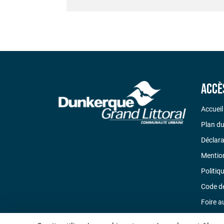
Accè
Accueil
Plan du
Déclara
Mention
Politiq
Code d
Foire a
Nous c