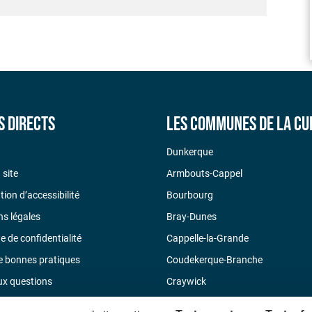
s directs
Les communes de la CU
Dunkerque
 site
Armbouts-Cappel
tion d’accessibilité
Bourbourg
s légales
Bray-Dunes
ue de confidentialité
Cappelle-la-Grande
e bonnes pratiques
Coudekerque-Branche
ux questions
Craywick
ontacter
Ghyvelde