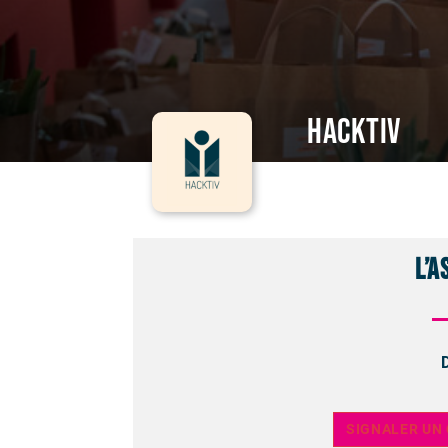
Hacktiv
L’a
SIGNALER UN