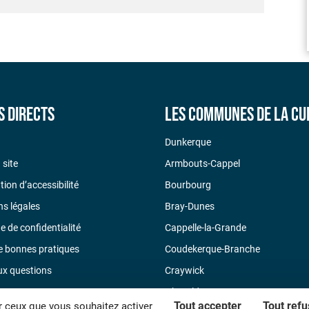
s directs
Les communes de la CU
Dunkerque
 site
Armbouts-Cappel
tion d’accessibilité
Bourbourg
s légales
Bray-Dunes
ue de confidentialité
Cappelle-la-Grande
e bonnes pratiques
Coudekerque-Branche
ux questions
Craywick
ontacter
Ghyvelde
Tout accepter
Tout refu
r ceux que vous souhaitez activer