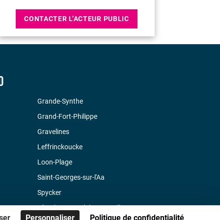
CONTACTER L’ACTEUR PUBLIC
D
Grande-Synthe
Grand-Fort-Philippe
Gravelines
Leffrinckoucke
Loon-Plage
Saint-Georges-sur-l'Aa
Spycker
Téteghem-Coudekerque-Village
ser
Personnaliser
Politique de confidentialité