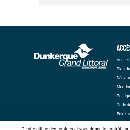
Accè
Accueil
Plan du
Déclara
Mention
Politiq
Code d
Foire a
Nous c
Ce site utilise des cookies et vous donne le contrôle su