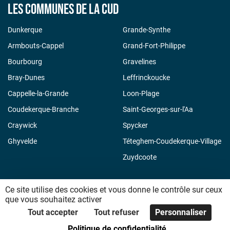
Les communes de la CUD
Dunkerque
Grande-Synthe
Armbouts-Cappel
Grand-Fort-Philippe
Bourbourg
Gravelines
Bray-Dunes
Leffrinckoucke
Cappelle-la-Grande
Loon-Plage
Coudekerque-Branche
Saint-Georges-sur-l'Aa
Craywick
Spycker
Ghyvelde
Téteghem-Coudekerque-Village
Zuydcoote
Ce site utilise des cookies et vous donne le contrôle sur ceux
que vous souhaitez activer
Plateforme développée en France par
HACKTIV
Tout accepter
Tout refuser
Personnaliser
Politique de confidentialité