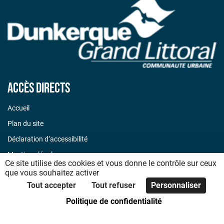
Accès directs
Accueil
Plan du site
Déclaration d’accessibilité
Mentions légales
Ce site utilise des cookies et vous donne le contrôle sur ceux
Politique de confidentialité
que vous souhaitez activer
Tout accepter
Tout refuser
Personnaliser
Code de bonnes pratiques
Politique de confidentialité
Foire aux questions
Nous contacter