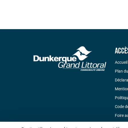
Accè
Accueil
Plan du
Déclara
Mention
Politiq
Code d
Foire a
Nous c