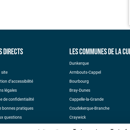
s directs
Les communes de la CU
Dunkerque
 site
Armbouts-Cappel
tion d’accessibilité
Bourbourg
s légales
Bray-Dunes
ue de confidentialité
Cappelle-la-Grande
e bonnes pratiques
Coudekerque-Branche
ux questions
Craywick
ontacter
Ghyvelde