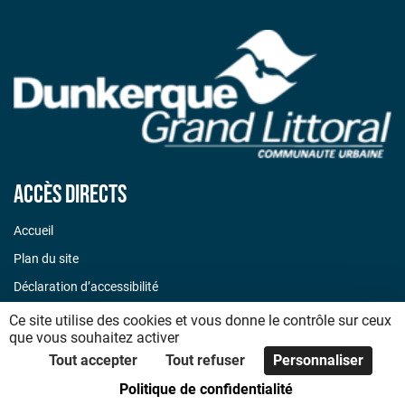
Accès directs
Accueil
Plan du site
Déclaration d’accessibilité
Mentions légales
Ce site utilise des cookies et vous donne le contrôle sur ceux
que vous souhaitez activer
Politique de confidentialité
Tout accepter
Tout refuser
Personnaliser
Code de bonnes pratiques
Politique de confidentialité
Foire aux questions