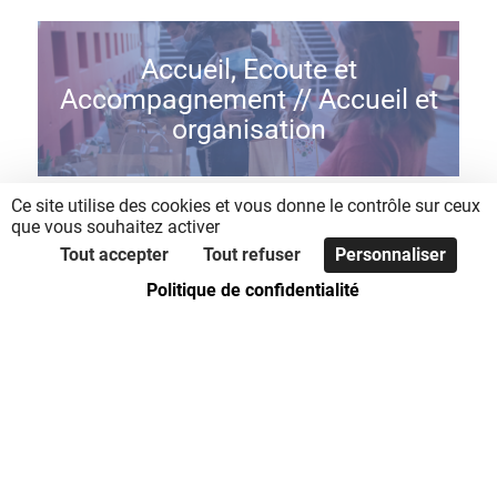
Accueil, Ecoute et
Accompagnement // Accueil et
organisation
Mission régulière
Ce site utilise des cookies et vous donne le contrôle sur ceux
que vous souhaitez activer
Secours Catholique Caritas France
Tout accepter
Tout refuser
Personnaliser
7 Place Robert Prigent, 59140 Dunkerque
Politique de confidentialité
EN SAVOIR +
Bou'sol // Boutique solidaire