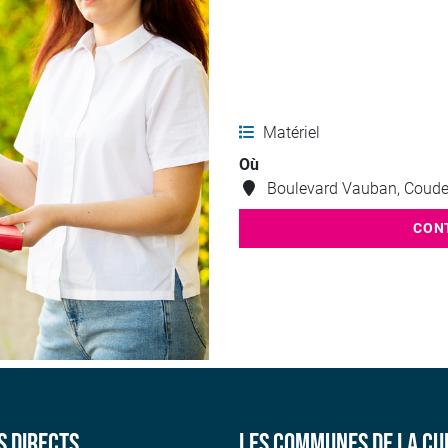
Matériel
Où
Boulevard Vauban, Coude
CON
s directs
Les communes de la CU