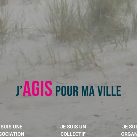
 SUIS UNE
JE SUIS UN
JE SU
SOCIATION
COLLECTIF
ORGAN