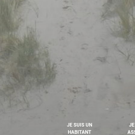
JE SUIS UN
JE
HABITANT
AS