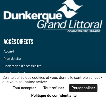
Accès directs
Accueil
Plan du site
Déclaration d’accessibilité
Mentions légales
Ce site utilise des cookies et vous donne le contrôle sur ceux
Politique de confidentialité
que vous souhaitez activer
Tout accepter
Tout refuser
Personnaliser
Code de bonnes pratiques
Politique de confidentialité
Foire aux questions
Nous contacter