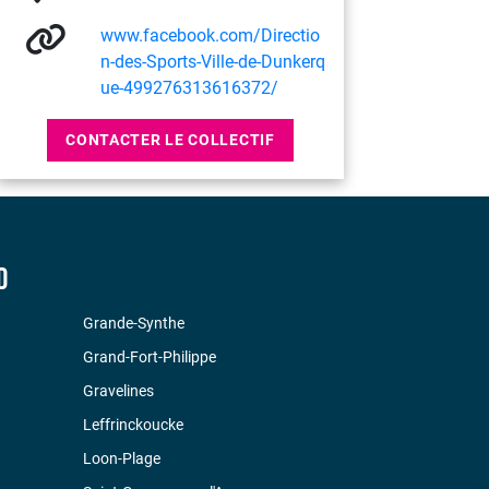
www.facebook.com/Directio
n-des-Sports-Ville-de-Dunkerq
ue-499276313616372/
CONTACTER LE COLLECTIF
D
Grande-Synthe
Grand-Fort-Philippe
Gravelines
Leffrinckoucke
Loon-Plage