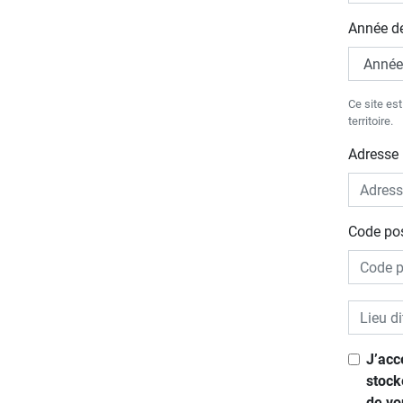
Année d
Ce site es
territoire.
Adresse 
Code pos
J’acc
stock
de vo