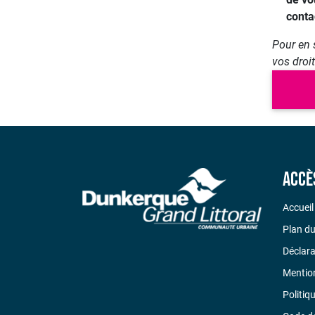
conta
Pour en 
vos droi
Accè
Accueil
Plan du
Déclara
Mention
Politiq