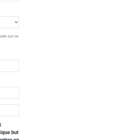
tuée sur ce
t
ique but
entrer en