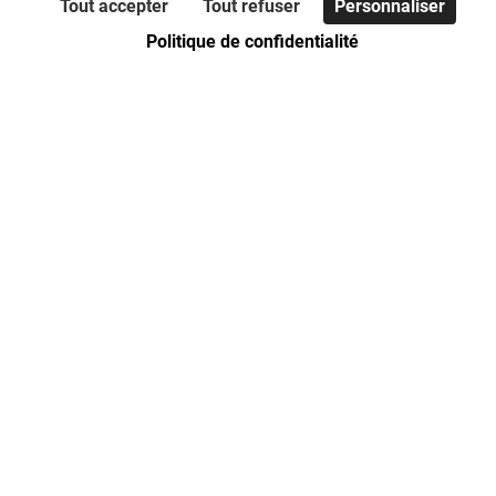
Tout accepter
Tout refuser
Personnaliser
Politique de confidentialité
Politique de confidentialité
Code de bonnes pratiques
Foire aux questions
Nous contacter
Les communes de la CUD
Dunkerque
Grande-Synthe
Armbouts-Cappel
Grand-Fort-Philippe
Bourbourg
Gravelines
Bray-Dunes
Leffrinckoucke
Cappelle-la-Grande
Loon-Plage
Coudekerque-Branche
Saint-Georges-sur-l'Aa
Craywick
Spycker
Ghyvelde
Téteghem-Coudekerque-Village