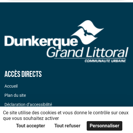
Accès directs
Accueil
Plan du site
Déclaration d’accessibilité
Ce site utilise des cookies et vous donne le contrôle sur ceux
Mentions légales
que vous souhaitez activer
Politique de confidentialité
Tout accepter
Tout refuser
Personnaliser
Code de bonnes pratiques