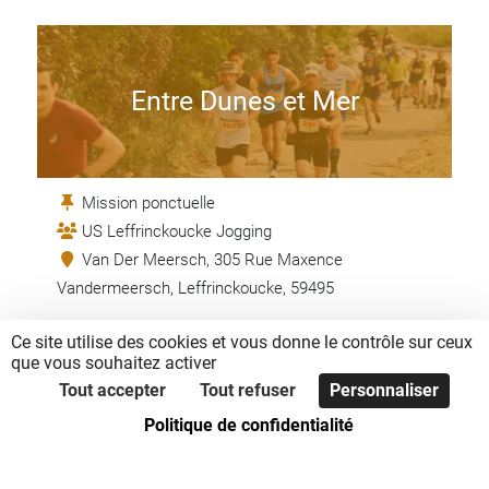
Entre Dunes et Mer
Mission ponctuelle
US Leffrinckoucke Jogging
Van Der Meersch, 305 Rue Maxence
Vandermeersch, Leffrinckoucke, 59495
Ce site utilise des cookies et vous donne le contrôle sur ceux
EN SAVOIR +
que vous souhaitez activer
Tout accepter
Tout refuser
Personnaliser
Politique de confidentialité