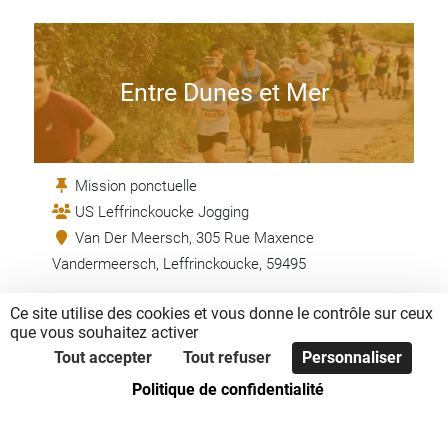
Entre Dunes et Mer
Mission ponctuelle
US Leffrinckoucke Jogging
Van Der Meersch, 305 Rue Maxence
Vandermeersch, Leffrinckoucke, 59495
Ce site utilise des cookies et vous donne le contrôle sur ceux
EN SAVOIR +
que vous souhaitez activer
Tout accepter
Tout refuser
Personnaliser
Politique de confidentialité