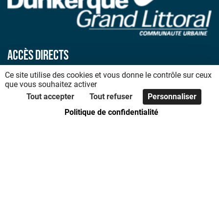
Accès directs
Ce site utilise des cookies et vous donne le contrôle sur ceux
Accueil
que vous souhaitez activer
Plan du site
Tout accepter
Tout refuser
Personnaliser
Déclaration d’accessibilité
Politique de confidentialité
Mentions légales
Politique de confidentialité
Code de bonnes pratiques
Foire aux questions
Nous contacter
Les communes de la CUD