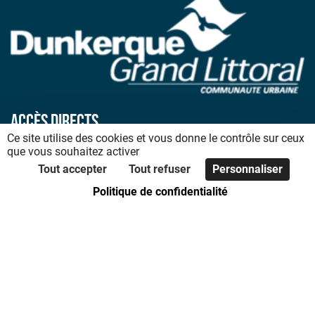
Accès directs
Ce site utilise des cookies et vous donne le contrôle sur ceux
Accueil
que vous souhaitez activer
Tout accepter
Tout refuser
Personnaliser
Plan du site
Politique de confidentialité
Déclaration d’accessibilité
Mentions légales
Politique de confidentialité
Code de bonnes pratiques
Foire aux questions
Nous contacter